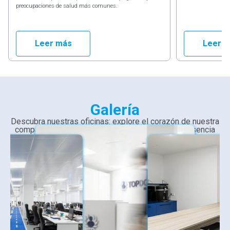
preocupaciones de salud más comunes.
Leer más
Leer 
Galería
Descubra nuestras oficinas: explore el corazón de nuestra
compañía a través de imágenes que capturan la esencia
de nuestro espacio de trabajo.